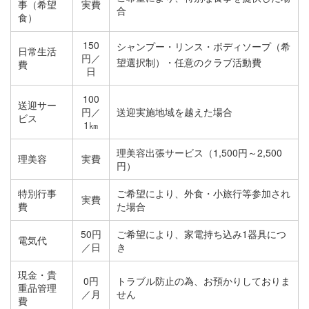
事（希望
実費
合
食）
150
シャンプー・リンス・ボディソープ（希
日常生活
円／
望選択制）・任意のクラブ活動費
費
日
100
送迎サー
円／
送迎実施地域を越えた場合
ビス
1㎞
理美容出張サービス（1,500円～2,500
理美容
実費
円）
特別行事
ご希望により、外食・小旅行等参加され
実費
費
た場合
50円
ご希望により、家電持ち込み1器具につ
電気代
／日
き
現金・貴
0円
トラブル防止の為、お預かりしておりま
重品管理
／月
せん
費