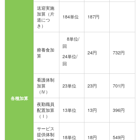
送迎実施
加算（片
184単位
187円
道につ
き）
8単位/
回
療養食加
24円
732円
算
24単位/
回
看護体制
加算
23単位
23円
701円
（Ⅳ）
各種加算
夜勤職員
配置加算
13単位
13円
396円
（Ⅰ）
サービス
提供体制
18単位
18円
549円