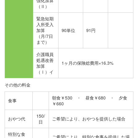
強化加算
（Ⅱ）
緊急短期
入所受入
加算
90単位
91円
（月/7日
まで）
介護職員
処遇改善
1ヶ月の保険総費用×16.3%
加算
（Ⅰ）イ
その他の料金
朝食￥530 ・ 昼食￥680 ・ 夕食
食事
￥660
150/
おやつ代
ご希望により、おやつを提供した場合
日
特別な食
ご希望により、特別な食事を提供した場