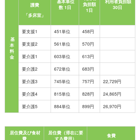
基本単位
利用者負担額
負担額
護費
数 1日
30日
1日
「多床室」
要支援1
451単位
458円
基
要支援2
561単位
570円
本
料
要介護1
603単位
613円
金
要介護2
672単位
683円
要介護3
745単位
757円
22,729円
要介護4
815単位
828円
24,865円
要介護5
884単位
899円
26,970円
居住費及び食材
居住費（滞在に要
食費
費
する費用）