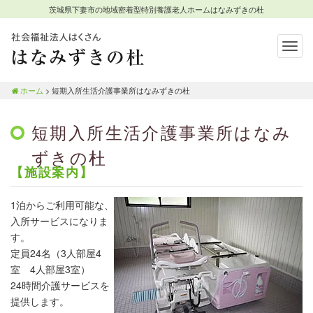
茨城県下妻市の地域密着型特別養護老人ホームはなみずきの杜
Togg
navig
茨城県下妻市の地域密着型特別
養護老人ホームはなみずきの杜
ホーム
>
短期入所生活介護事業所はなみずきの杜
短期入所生活介護事業所はなみ
ずきの杜
【施設案内】
1泊からご利用可能な、
入所サービスになりま
す。
定員24名（3人部屋4
室 4人部屋3室）
24時間介護サービスを
提供します。