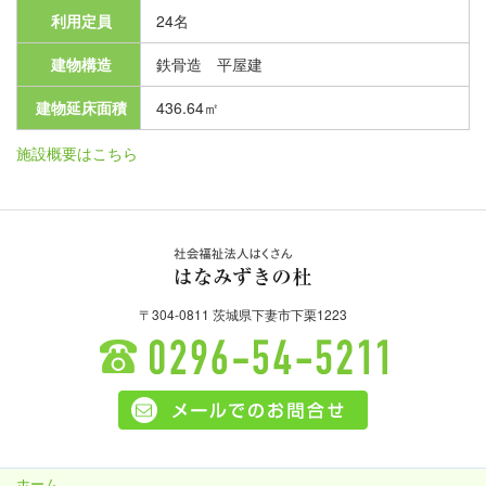
利用定員
24名
建物構造
鉄骨造 平屋建
建物延床面積
436.64㎡
施設概要はこちら
社会福祉法人はくさ
〒304-0811 茨城県下妻市下栗1223
ん はなみずきの杜
0296-54-5211
ホーム