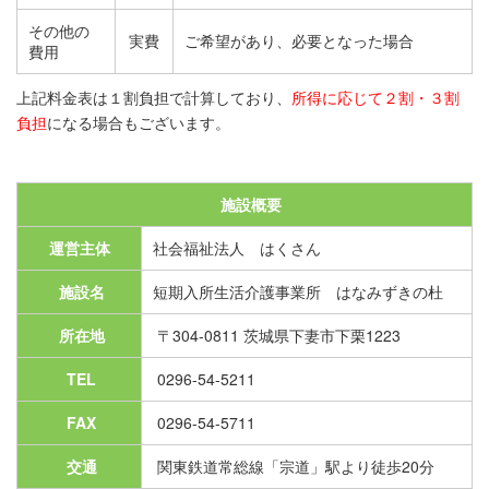
その他の
実費
ご希望があり、必要となった場合
費用
上記料金表は１割負担で計算しており、
所得に応じて２割・３割
負担
になる場合もございます。
施設概要
運営主体
社会福祉法人 はくさん
施設名
短期入所生活介護事業所 はなみずきの杜
所在地
〒304-0811 茨城県下妻市下栗1223
TEL
0296-54-5211
FAX
0296-54-5711
交通
関東鉄道常総線「宗道」駅より徒歩20分