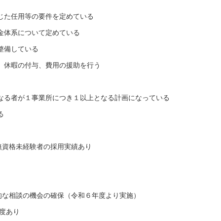
応じた任用等の要件を定めている
賃金体系について定めている
整備している
整、休暇の付与、費用の援助を行う
となる者が１事業所につき１以上となる計画になっている
る
無資格未経験者の採用実績あり
的な相談の機会の確保（令和６年度より実施）
度あり