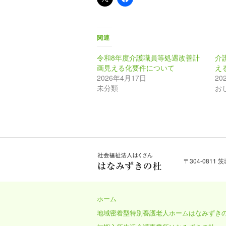
関連
令和8年度介護職員等処遇改善計
介
画見える化要件について
え
2026年4月17日
20
未分類
お
〒304-0811
社会福祉法人はくさ
ん はなみずきの杜
ホーム
地域密着型特別養護老人ホームはなみずき