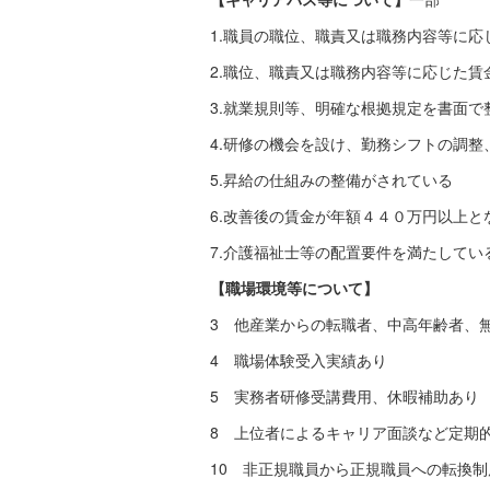
1.職員の職位、職責又は職務内容等に
2.職位、職責又は職務内容等に応じた
3.就業規則等、明確な根拠規定を書面で
4.研修の機会を設け、勤務シフトの調
5.昇給の仕組みの整備がされている
6.改善後の賃金が年額４４０万円以上
7.介護福祉士等の配置要件を満たしてい
【職場環境等について】
3 他産業からの転職者、中高年齢者、
4 職場体験受入実績あり
5 実務者研修受講費用、休暇補助あり
8 上位者によるキャリア面談など定期
10 非正規職員から正規職員への転換制