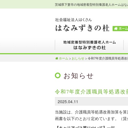
茨城県下妻市の地域密着型特別養護老人ホームはな
茨城県下妻市の地域密着型特別養護老人
ホームはなみずきの杜
地域密着型特別養護老人ホームはなみ
短
ホーム
>
おしらせ
>
令和7年度介護職員等処遇改
ずきの杜
き
お知らせ
令和7年度介護職員等処遇改
2025.04.11
当施設は、介護職員等処遇改善加算を算
画書を以下のとおり定めています。（賃
【キャリアパス等について】
一部