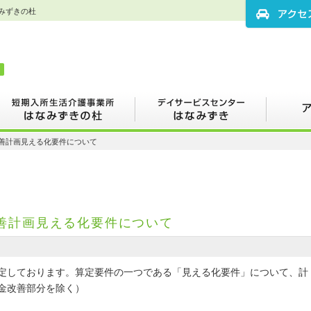
みずきの杜
アクセスマッ
期入所生活介護事業所はなみず
デイサービスセンターはなみ
アクセス
善計画見える化要件について
の杜
ずき
善計画見える化要件について
定しております。算定要件の一つである「見える化要件」について、計
金改善部分を除く）